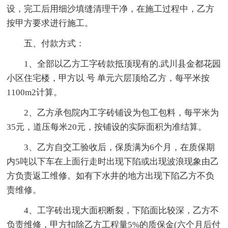
设，完工后用细沙填缝清理干净，在施工过程中，乙方
按甲方要求进行施工。
五、付款方式：
1、全部以乙方工字砖款抵顶现有的.武川县金都花园
小区住宅楼，甲方以 号 单元六层顶给乙方，每平米按
1100m2计算。
2、乙方承包院内工字砖铺设为包工包料，每平米为
35元，道压每米20元，按铺设的实际面积为准结算。
3、乙方自交工验收后，保质满为6个月，在质保期
内5吨以下车在上面行走时出现下陷或出现波浪现象由乙
方负责返工维修。如有下水井的地方出现下陷乙方不负
责维修。
4、工字砖出现大面积断裂，下陷面比较深，乙方不
负责维修，甲方扣除乙方工程量5%的质保金(六个月后付