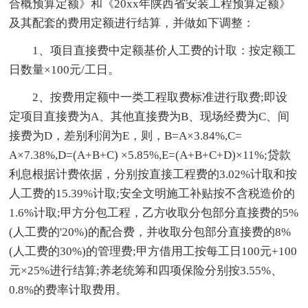
合概预算定额》和《20xx年陕西省安装工程预算定额》
及其配套的费用定额进行结算，并做如下调整：
1、项目直接费中定额基价人工费的计取：按定额工
日数量×100元/工日。
2、按费用定额中一类工程取费标准进行取费;即设
定项目直接费为A、其他直接费为B、现场经费为C、间
接费为D，差别利润为E，则，B=A×3.84%,C=
A×7.38%,D=(A+B+C) ×5.85%,E=(A+B+C+D)×11%;贷款
利息根据计费依据，分别按直接工程费的3.02%计取和按
人工费的15.39%计取;安全文明施工补贴按不含税造价的
1.6%计取;甲方分包工程，乙方收取分包部分直接费的5%
(人工费的'20%)的配合费，并收取分包部分直接费的8%
(人工费的30%)的管理费;甲方借用工按每工日100元+100
元×25%进行结算;养老统筹和四项保险分别按3.55%、
0.8%的费率计取费用。