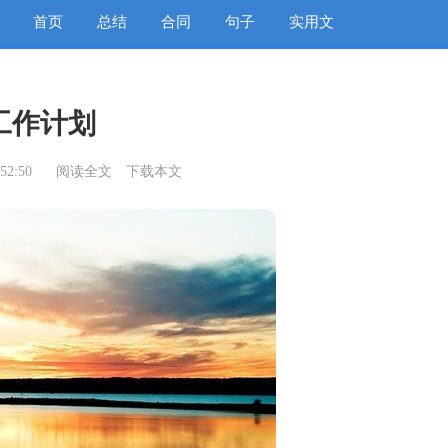
首页
总结
合同
句子
实用文
工作计划
52:50
阅读全文
下载本文