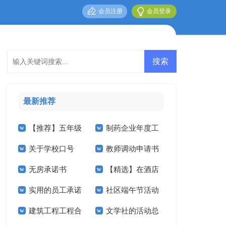
会员注册
会员登录
最新推荐
【推荐】五年级
制药企业年度工
关于学校口号
教师调动申请书
作文300字5篇
作总结
无房承诺书
【精选】在酒店
11篇
实用的员工承诺
社区端午节活动
的实习报告范文集合
建筑工程工程合
文学社的活动总
书范文汇总六篇
总结15篇
四篇