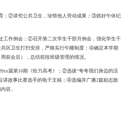
育；②讲究公共卫生，珍惜他人劳动成果；③抓好午休纪
处工作例会；②召开第二次学生干部月例会，强化学生干
公共区卫生打扫安排，严格实行午睡制度；④确定本学期
（周前会后），总结前段班级管理的情况。
0xx届第16期《给力高考》；②选拔“夸夸我们身边的活
0位讲故事比赛选手的电子文稿；④选编并广播2篇励志散
期内容。