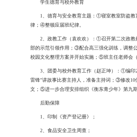
学生德育与校外教育
1、德育与安全教育主题：①寝室教室防盗教
律；④整顿应届班纪律。
2、政教工作（袁欢欢）：①召开第二次政教
部的示范引领作用；③配合高三强化训练，调整
校园文化整理方案并开始实施；⑤班主任老师会
3、团委与校外教育工作（赵正坤）：①编印2
雷锋”讲故事比赛主持人，准备主持词；③修改1
文；⑤进一步合理安排组织《衡东青少年》第九
后勤保障
1、印制《资产登记册》；
2、食品安全卫生周查；