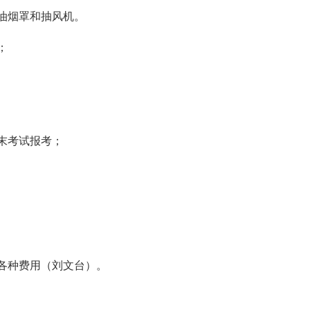
油烟罩和抽风机。
；
末考试报考；
交各种费用（刘文台）。