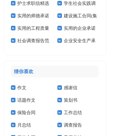
护士求职信精选
学生社会实践调
同(15篇)
结
实用的师德承诺
建设施工合同(集
15篇
查报告
实用的工程质量
实用的企业承诺
书集合十篇
合15篇)
社会调查报告范
企业安全生产承
承诺书集合五篇
书范文汇编7篇
文14篇
诺书(范本)
猜你喜欢
作文
感谢信
话题作文
策划书
保险合同
工作总结
月总结
调查报告