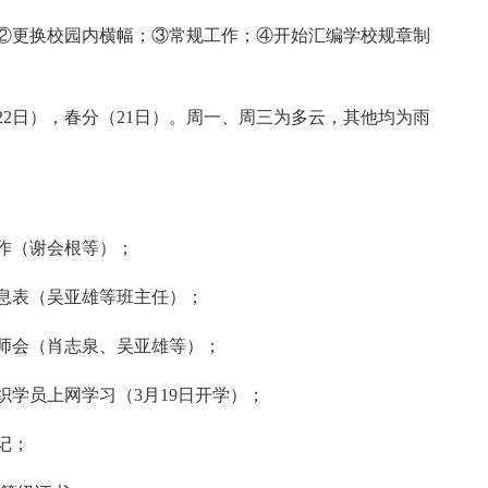
②更换校园内横幅；③常规工作；④开始汇编学校规章制
22日），春分（21日）。周一、周三为多云，其他均为雨
作（谢会根等）；
息表（吴亚雄等班主任）；
教师会（肖志泉、吴亚雄等）；
织学员上网学习（3月19日开学）；
记；